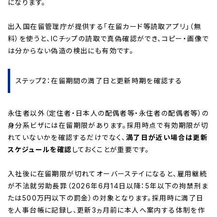
になります。
出入国在留管理庁が提供する「在留カード等読取アプリ」（無
料）を使うと、ICチップの読取で真偽確認ができ、コピー・画像で
は分からない偽造の検出にも有効です。
ステップ2：在留期間の満了日と更新時期を確認する
永住者以外（定住者・日本人の配偶者等・永住者の配偶者等）の
身分系ビザには在留期限があります。採用時点で有効期限が切
れていないかを確認するだけでなく、
満了日が近い場合は更新
スケジュールを確認
しておくことが重要です。
入社後に在留期限が切れてオーバーステイになると、雇用継続
が不法就労助長罪（2026年6月14日以降：5年以下の拘禁刑ま
たは500万円以下の罰金）の対象となります。採用時に満了日
を人事台帳に記録し、更新3ヵ月前に本人へ案内する体制を作