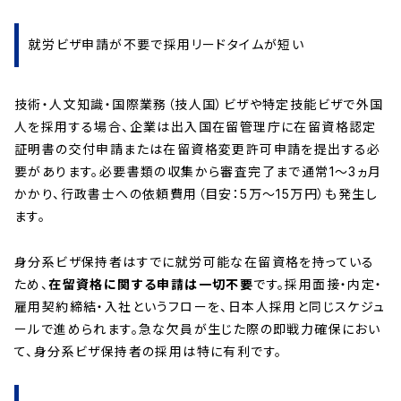
就労ビザ申請が不要で採用リードタイムが短い
技術・人文知識・国際業務（技人国）ビザや特定技能ビザで外国
人を採用する場合、企業は出入国在留管理庁に在留資格認定
証明書の交付申請または在留資格変更許可申請を提出する必
要があります。必要書類の収集から審査完了まで通常1〜3ヵ月
かかり、行政書士への依頼費用（目安：5万〜15万円）も発生し
ます。
身分系ビザ保持者はすでに就労可能な在留資格を持っている
ため、
在留資格に関する申請は一切不要
です。採用面接・内定・
雇用契約締結・入社というフローを、日本人採用と同じスケジュ
ールで進められます。急な欠員が生じた際の即戦力確保におい
て、身分系ビザ保持者の採用は特に有利です。