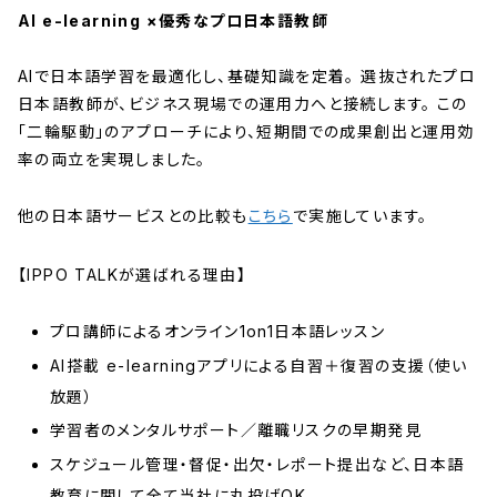
AI e-learning ×優秀なプロ日本語教師
AIで日本語学習を最適化し、基礎知識を定着。 選抜されたプロ
日本語教師が、ビジネス現場での運用力へと接続します。 この
「二輪駆動」のアプローチにより、短期間での成果創出と運用効
率の両立を実現しました。
他の日本語サービスとの比較も
こちら
で実施しています。
【IPPO TALKが選ばれる理由】
プロ講師によるオンライン1on1日本語レッスン
AI搭載 e-learningアプリによる自習＋復習の支援（使い
放題）
学習者のメンタルサポート／離職リスクの早期発見
スケジュール管理・督促・出欠・レポート提出など、日本語
教育に関して全て当社に丸投げOK