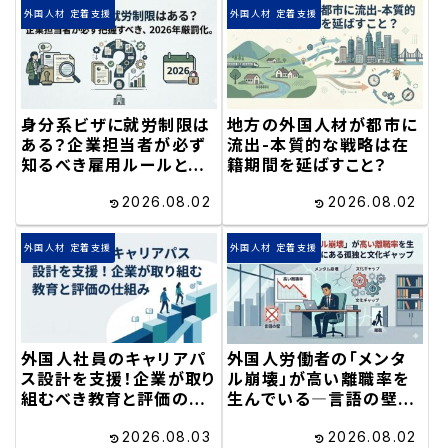
外国人材 定着支援
外国人材 定着支援
身分系ビザに就労制限は
地方の外国人材が都市に
ある？企業担当者が必ず
流出-本質的な戦略は在
知るべき雇用ルールと
籍期間を延ばすこと？
2026年厳罰化
2026.08.02
2026.08.02
外国人材 定着支援
外国人材 定着支援
外国人社員のキャリアパ
外国人労働者の「メンタ
ス設計を支援！企業が取り
ル崩壊」が高い離職率を
組むべき教育と評価の仕
生んでいる―言語の壁の
組み
奥にある孤独と文化ギャ
2026.08.03
2026.08.02
ップ