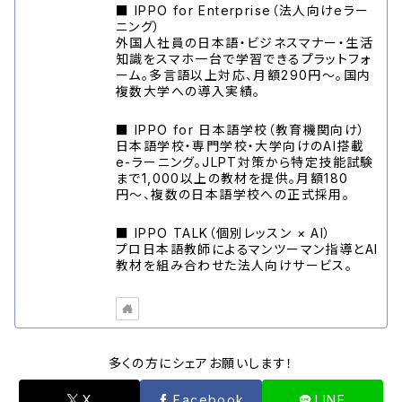
■ IPPO for Enterprise（法人向けeラー
ニング）
外国人社員の日本語・ビジネスマナー・生活
知識をスマホ一台で学習できるプラットフォ
ーム。多言語以上対応、月額290円〜。国内
複数大学への導入実績。
■ IPPO for 日本語学校（教育機関向け）
日本語学校・専門学校・大学向けのAI搭載
e-ラーニング。JLPT対策から特定技能試験
まで1,000以上の教材を提供。月額180
円〜、複数の日本語学校への正式採用。
■ IPPO TALK（個別レッスン × AI）
プロ日本語教師によるマンツーマン指導とAI
教材を組み合わせた法人向けサービス。
多くの方にシェアお願いします！
X
Facebook
LINE