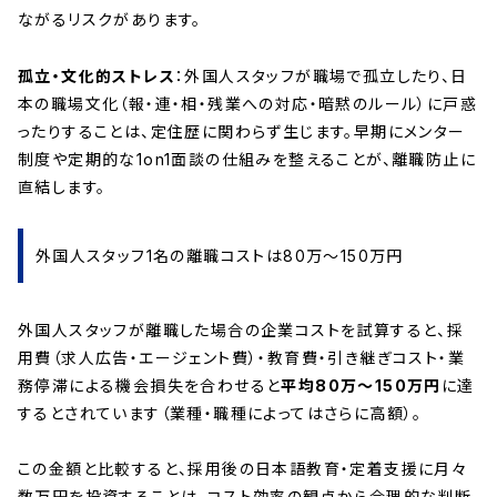
ながるリスクがあります。
孤立・文化的ストレス
：外国人スタッフが職場で孤立したり、日
本の職場文化（報・連・相・残業への対応・暗黙のルール）に戸惑
ったりすることは、定住歴に関わらず生じます。早期にメンター
制度や定期的な1on1面談の仕組みを整えることが、離職防止に
直結します。
外国人スタッフ1名の離職コストは80万〜150万円
外国人スタッフが離職した場合の企業コストを試算すると、採
用費（求人広告・エージェント費）・教育費・引き継ぎコスト・業
務停滞による機会損失を合わせると
平均80万〜150万円
に達
するとされています（業種・職種によってはさらに高額）。
この金額と比較すると、採用後の日本語教育・定着支援に月々
数万円を投資することは、コスト効率の観点から合理的な判断