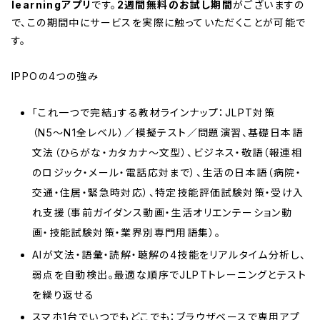
learningアプリ
です。
2週間無料のお試し期間
がございますの
で、この期間中にサービスを実際に触っていただくことが可能で
す。
IPPOの4つの強み
「これ一つで完結」する教材ラインナップ：JLPT対策
（N5〜N1全レベル）／模擬テスト／問題演習、基礎日本語
文法（ひらがな・カタカナ〜文型）、ビジネス・敬語（報連相
のロジック・メール・電話応対まで）、生活の日本語（病院・
交通・住居・緊急時対応）、特定技能評価試験対策・受け入
れ支援（事前ガイダンス動画・生活オリエンテーション動
画・技能試験対策・業界別専門用語集）。
AIが文法・語彙・読解・聴解の4技能をリアルタイム分析し、
弱点を自動検出。最適な順序でJLPTトレーニングとテスト
を繰り返せる
スマホ1台でいつでもどこでも：ブラウザベースで専用アプ