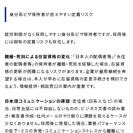
身分系ビザ保持者が抱えやすい定着リスク
就労制限がなく採用しやすい身分系ビザ保持者ですが、採用後
には固有の定着リスクも存在します。
離婚・死別による在留資格の変化
：「日本人の配偶者等」「永住
者の配偶者等」の保持者が離婚・死別を経験した場合、在留資
格の更新が困難になるリスクがあります。企業が雇用継続を希
望する場合は、本人が早めに在留資格の変更手続きを検討でき
るよう、情報提供・相談窓口の案内が重要です。
日本語コミュニケーションの課題
：定住者（日系人など）の場
合、日常会話には不自由しないものの、ビジネス文書の読み書
き・報告書作成・社内メールのやり取りに課題を抱えるケースが
少なくありません。採用後に発覚した場合、業務パフォーマンス
の低下・ミスの多発・コミュニケーションストレスから離職につ