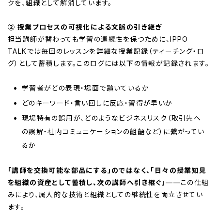
クを、組織として解消しています。
② 授業プロセスの可視化による文脈の引き継ぎ
担当講師が替わっても学習の連続性を保つために、IPPO
TALKでは毎回のレッスンを詳細な授業記録（ティーチング・ロ
グ）として蓄積します。このログには以下の情報が記録されます。
学習者がどの表現・場面で躓いているか
どのキーワード・言い回しに反応・習得が早いか
現場特有の誤用が、どのようなビジネスリスク（取引先へ
の誤解・社内コミュニケーションの齟齬など）に繋がってい
るか
「講師を交換可能な部品にする」のではなく、「日々の授業知見
を組織の資産として蓄積し、次の講師へ引き継ぐ」
——この仕組
みにより、属人的な技術と組織としての継続性を両立させてい
ます。