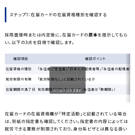
ステップ1：在留カードの在留資格種別を確認する
採用面接時または内定後に、在留カードの
原本
を提示してもら
い、以下の3点を目視で確認します。
確認項目
確認ポイント
在留資格の種別
「永住者」「定住者」「日本人の配偶者等」「永住者の配偶者等
就労制限の有無
「就労制限なし」と記載されているか
在留期間の満了日
有効期限が切れていないか（永住者は「無期限」）
スクロールできます
在留カードの在留資格欄が「特定活動」と記載されている場合
は、別紙の指定書も確認してください。指定書の内容によっては
就労できる業務が制限されており、身分系ビザとは異なる扱い