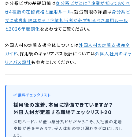
身分系ビザの基礎知識は
身分系ビザとは？企業が知っておくべ
き4種類の在留資格と雇用ルール
、就労制限の詳細は
身分系ビ
ザに就労制限はある？企業担当者が必ず知るべき雇用ルール
と2026年厳罰化
をあわせてご覧ください。
外国人材の定着支援全体については
外国人材の定着支援完全
ガイド
、採用後のキャリアパス設計については
外国人社員のキャ
リアパス設計
も参考にしてください。
✅ 無料チェックリスト
採用後の定着、本当に準備できていますか？
外国人材が定着する職場チェックリスト20
採用ハードルが低い身分系ビザだからこそ、入社後の定着
支援が差を生みます。受入体制の抜け漏れをゼロにしまし
ょう。